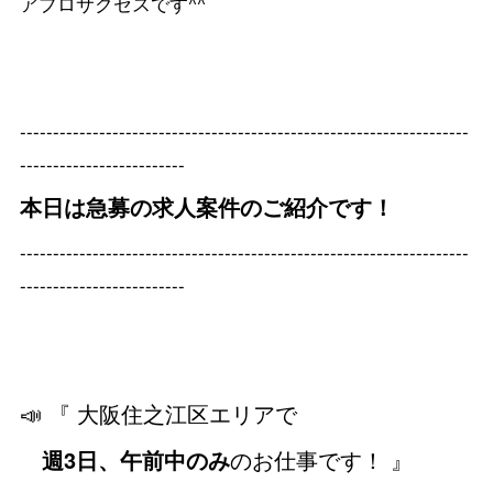
アプロサクセスです^^
--------------------------------------------------------------------
-------------------------
本日は急募の求人案件のご紹介です！
--------------------------------------------------------------------
-------------------------
📣 『 大阪住之江区エリアで
週3日、午前中のみ
のお仕事です！ 』