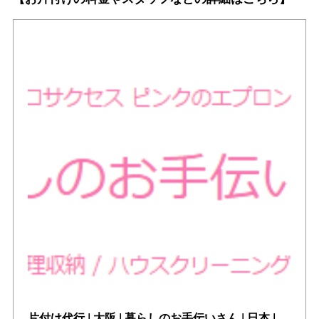
片付け代行 | 大阪 | 暮らしのお手伝いさん | 日本 | 整理収納