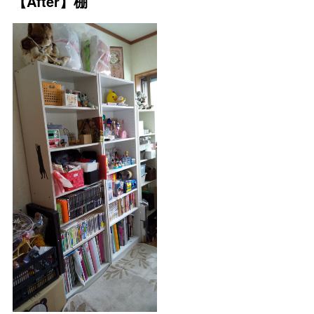
【After】棚