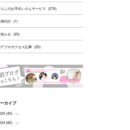
暮らしのお手伝いさんサービス
(
276
)
採用代行
(
7
)
お知らせ
(
25
)
旧アプロサクセス記事
(
25
)
ーカイブ
025
(
45
)
024
(
82
(
8
)
)