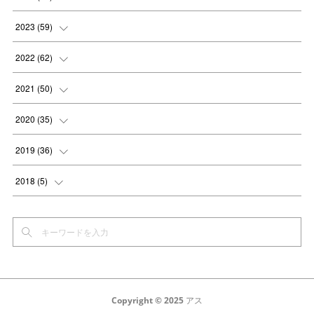
(
8
)
(
9
)
2023
(
59
)
(
8
)
(
8
)
(
4
)
2022
(
62
)
(
8
)
(
8
)
(
4
)
(
3
)
2021
(
50
)
(
8
)
(
8
)
(
6
)
(
5
)
(
7
)
2020
(
35
)
(
5
)
(
6
)
(
7
)
(
4
)
(
6
)
(
2
)
2019
(
36
)
(
7
)
(
4
)
(
6
)
(
2
)
(
1
)
(
2
)
2018
(
5
)
(
5
)
(
6
)
(
4
)
(
5
)
(
1
)
(
4
)
(
5
)
(
7
)
(
7
)
(
4
)
(
6
)
(
4
)
(
2
)
(
7
)
(
4
)
(
4
)
(
4
)
(
5
)
(
2
)
(
6
)
(
3
)
(
7
)
(
2
)
(
3
)
(
3
)
Copyright © 2025 アス