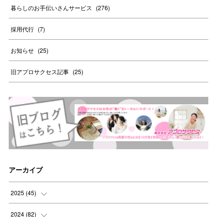
暮らしのお手伝いさんサービス
(
276
)
採用代行
(
7
)
お知らせ
(
25
)
旧アプロサクセス記事
(
25
)
アーカイブ
2025
(
45
)
(
8
)
2024
(
82
)