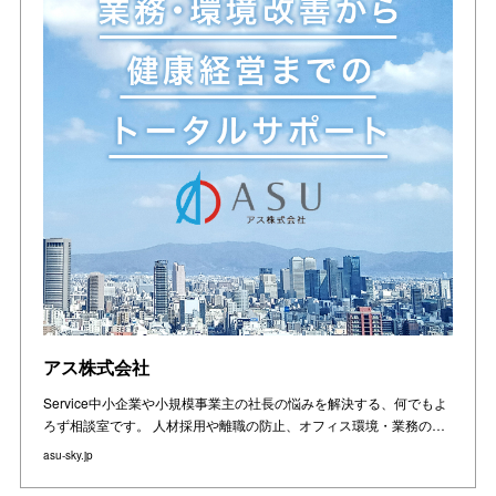
アス株式会社
Service中⼩企業や⼩規模事業主の社⻑の悩みを解決する、何でもよ
ろず相談室です。 ⼈材採⽤や離職の防⽌、オフィス環境・業務の…
asu-sky.jp