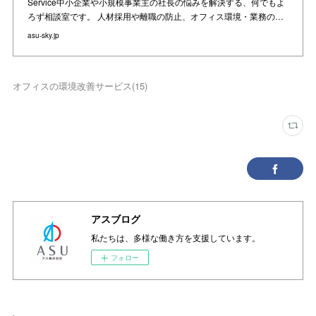
Service中⼩企業や⼩規模事業主の社⻑の悩みを解決する、何でもよ
ろず相談室です。 ⼈材採⽤や離職の防⽌、オフィス環境・業務の…
asu-sky.jp
オフィスの環境改善サービス
(
15
)
アスブログ
私たちは、多様な働き方を支援しています。
フォロー