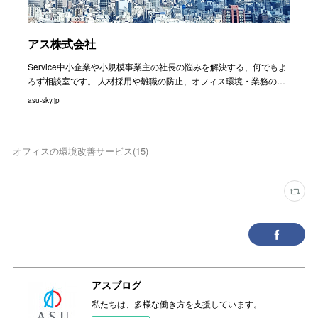
アス株式会社
Service中⼩企業や⼩規模事業主の社⻑の悩みを解決する、何でもよ
ろず相談室です。 ⼈材採⽤や離職の防⽌、オフィス環境・業務の…
asu-sky.jp
オフィスの環境改善サービス
(
15
)
アスブログ
私たちは、多様な働き方を支援しています。