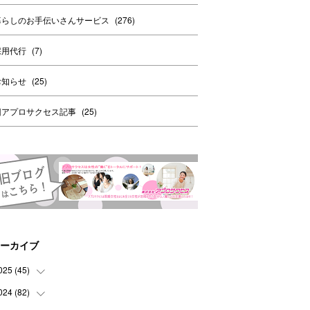
暮らしのお手伝いさんサービス
(
276
)
採用代行
(
7
)
お知らせ
(
25
)
旧アプロサクセス記事
(
25
)
ーカイブ
025
(
45
)
024
(
82
(
8
)
)