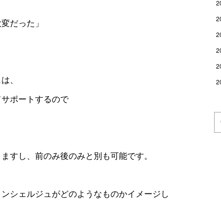
2
2
大変だった」
2
。
2
2
ュは、
2
てサポートするので
。
きますし、前のみ後のみと別も可能です。
コンシェルジュがどのようなものかイメージし