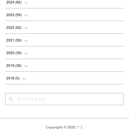
(
8
)
2024
(
82
)
(
8
)
(
9
)
2023
(
59
)
(
8
)
(
8
)
(
4
)
2022
(
62
)
(
8
)
(
8
)
(
4
)
(
3
)
2021
(
50
)
(
8
)
(
8
)
(
6
)
(
5
)
(
7
)
2020
(
35
)
(
5
)
(
6
)
(
7
)
(
4
)
(
6
)
(
2
)
2019
(
36
)
(
7
)
(
4
)
(
6
)
(
2
)
(
1
)
(
2
)
2018
(
5
)
(
5
)
(
6
)
(
4
)
(
5
)
(
1
)
(
4
)
(
5
)
(
7
)
(
7
)
(
4
)
(
6
)
(
4
)
(
2
)
(
7
)
(
4
)
(
4
)
(
4
)
(
5
)
(
2
)
(
6
)
(
3
)
(
7
)
(
2
)
(
3
)
(
3
)
Copyright © 2025 アス