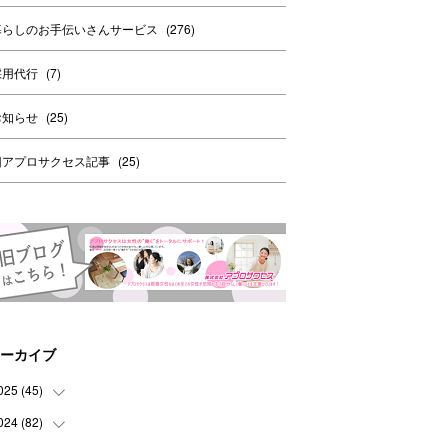
暮らしのお手伝いさんサービス
(
276
)
採用代行
(
7
)
お知らせ
(
25
)
旧アプロサクセス記事
(
25
)
ーカイブ
025
(
45
)
024
(
82
(
8
)
)